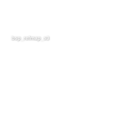
bsp_refmap_s3