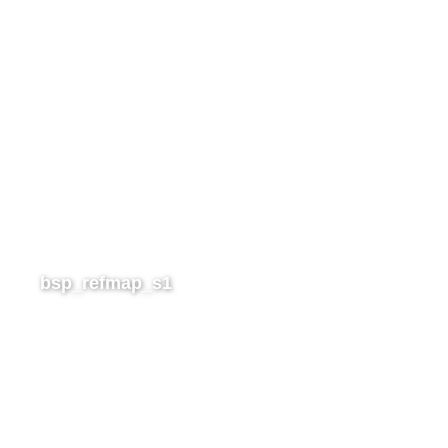
bsp_refmap_s1