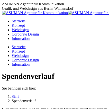
Zum
ASHMAN Agentur für Kommunikation
Inhalt
Grafik und Webdesign aus Berlin Wilmersdorf
springen
Startseite
Konzept
Webdesign
Corporate Design
Information
Startseite
Konzept
Webdesign
Corporate Design
Information
Spendenverlauf
Sie befinden sich hier:
Start
Spendenverlauf