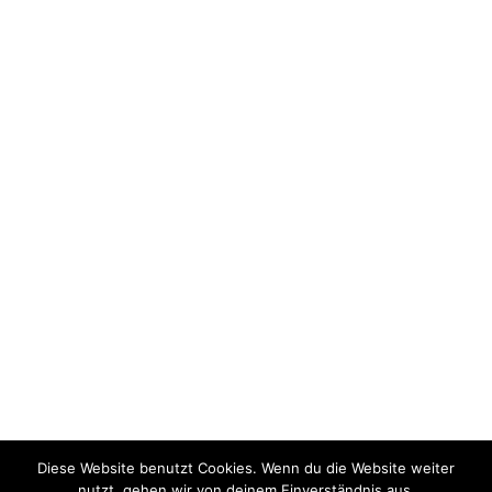
Add yoga classes to your everyday life
Lifestyle & Hobby
,
Marketing
Von
Charles
18. März 2014
Kommentar hinterlassen
Proin tellus mi, eleifend non venenatis sit amet,
ullamcorper at ligula. Nunc molestie dolor nec magna
fermentum in pharetra orci mollis. Nam tempor diam elit.
Praesent magna metus, consequat consectetur viverra
nec, convallis et lacus dolor amet!
Diese Website benutzt Cookies. Wenn du die Website weiter
nutzt, gehen wir von deinem Einverständnis aus.